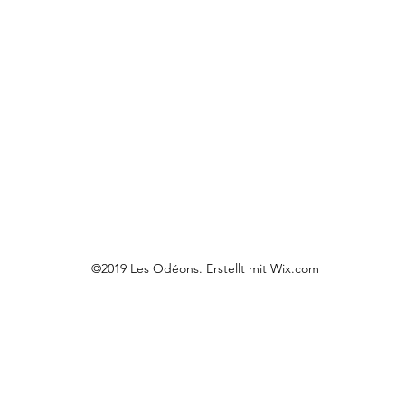
©2019 Les Odéons. Erstellt mit Wix.com